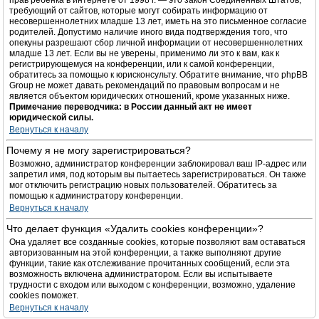
прав ребёнка в интернете от 1998 г. — это закон Соединённых Штатов,
требующий от сайтов, которые могут собирать информацию от
несовершеннолетних младше 13 лет, иметь на это письменное согласие
родителей. Допустимо наличие иного вида подтверждения того, что
опекуны разрешают сбор личной информации от несовершеннолетних
младше 13 лет. Если вы не уверены, применимо ли это к вам, как к
регистрирующемуся на конференции, или к самой конференции,
обратитесь за помощью к юрисконсульту. Обратите внимание, что phpBB
Group не может давать рекомендаций по правовым вопросам и не
является объектом юридических отношений, кроме указанных ниже.
Примечание переводчика: в России данный акт не имеет
юридической силы.
Вернуться к началу
Почему я не могу зарегистрироваться?
Возможно, администратор конференции заблокировал ваш IP-адрес или
запретил имя, под которым вы пытаетесь зарегистрироваться. Он также
мог отключить регистрацию новых пользователей. Обратитесь за
помощью к администратору конференции.
Вернуться к началу
Что делает функция «Удалить cookies конференции»?
Она удаляет все созданные cookies, которые позволяют вам оставаться
авторизованным на этой конференции, а также выполняют другие
функции, такие как отслеживание прочитанных сообщений, если эта
возможность включена администратором. Если вы испытываете
трудности с входом или выходом с конференции, возможно, удаление
cookies поможет.
Вернуться к началу