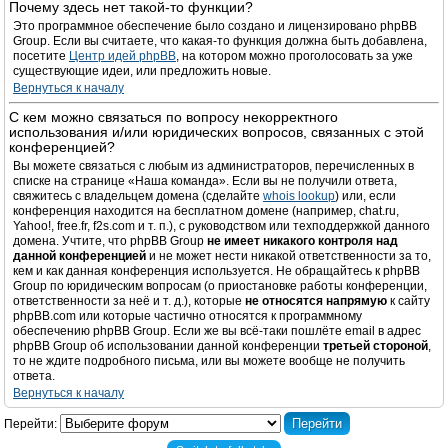
Почему здесь нет такой-то функции?
Это программное обеспечение было создано и лицензировано phpBB
Group. Если вы считаете, что какая-то функция должна быть добавлена,
посетите
Центр идей phpBB
, на котором можно проголосовать за уже
существующие идеи, или предложить новые.
Вернуться к началу
С кем можно связаться по вопросу некорректного
использования и/или юридических вопросов, связанных с этой
конференцией?
Вы можете связаться с любым из администраторов, перечисленных в
списке на странице «Наша команда». Если вы не получили ответа,
свяжитесь с владельцем домена (сделайте
whois lookup
) или, если
конференция находится на бесплатном домене (например, chat.ru,
Yahoo!, free.fr, f2s.com и т. п.), с руководством или техподдержкой данного
домена. Учтите, что phpBB Group
не имеет никакого контроля над
данной конференцией
и не может нести никакой ответственности за то,
кем и как данная конференция используется. Не обращайтесь к phpBB
Group по юридическим вопросам (о приостановке работы конференции,
ответственности за неё и т. д.), которые
не относятся напрямую
к сайту
phpBB.com или которые частично относятся к программному
обеспечению phpBB Group. Если же вы всё-таки пошлёте email в адрес
phpBB Group об использовании данной конференции
третьей стороной
,
то не ждите подробного письма, или вы можете вообще не получить
ответа.
Вернуться к началу
Перейти: