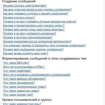
Создание сообщений
Как мне создать тему в форуме?
Как мне отредактировать или удалить сообщение?
Как мне добавить подпись к своему сообщению?
Как мне создать опрос?
Почему я не могу добавить больше вариантов ответа?
Как мне отредактировать или удалить опрос?
Почему мне недоступны некоторые форумы?
Почему я не могу добавлять вложения?
Почему я получил предупреждение?
Как мне пожаловаться на сообщения модератору?
Что означает кнопка «Сохранить» при создании сообщения?
Почему моё сообщение требует одобрения?
Как мне вновь поднять мою тему?
Форматирование сообщений и типы создаваемых тем
Что такое BBCode?
Могу ли я использовать HTML?
Что такое смайлики?
Могу ли я добавлять изображения к сообщениям?
Что такое важные объявления?
Что такое объявления?
Что такое прилепленные темы?
Что такое закрытые темы?
Что такое значки тем?
Уровни пользователей и группы
Кто такие администраторы?