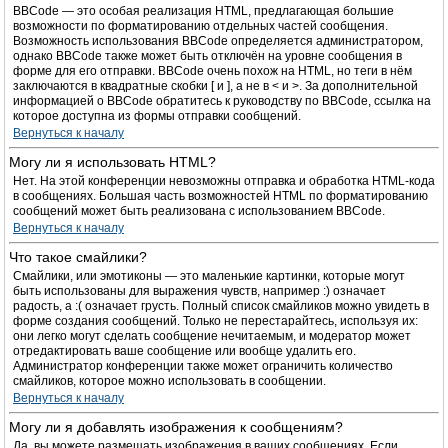
BBCode — это особая реализация HTML, предлагающая большие
возможности по форматированию отдельных частей сообщения.
Возможность использования BBCode определяется администратором,
однако BBCode также может быть отключён на уровне сообщения в
форме для его отправки. BBCode очень похож на HTML, но теги в нём
заключаются в квадратные скобки [ и ], а не в < и >. За дополнительной
информацией о BBCode обратитесь к руководству по BBCode, ссылка на
которое доступна из формы отправки сообщений.
Вернуться к началу
Могу ли я использовать HTML?
Нет. На этой конференции невозможны отправка и обработка HTML-кода
в сообщениях. Большая часть возможностей HTML по форматированию
сообщений может быть реализована с использованием BBCode.
Вернуться к началу
Что такое смайлики?
Смайлики, или эмотиконы — это маленькие картинки, которые могут
быть использованы для выражения чувств, например :) означает
радость, а :( означает грусть. Полный список смайликов можно увидеть в
форме создания сообщений. Только не перестарайтесь, используя их:
они легко могут сделать сообщение нечитаемым, и модератор может
отредактировать ваше сообщение или вообще удалить его.
Администратор конференции также может ограничить количество
смайликов, которое можно использовать в сообщении.
Вернуться к началу
Могу ли я добавлять изображения к сообщениям?
Да, вы можете размещать изображения в ваших сообщениях. Если