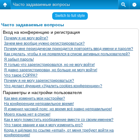
Часто задаваемые вопросы
Switch to full style
Часто задаваемые вопросы
Вход на конференцию и регистрация
Почему я не могу войти?
Зачем мне вообще нужно регистрироваться?
Почему мне периодически приходится повторять ввод имени и пароля?
Как сделать, чтобы я не появлялся в списке активных пользователей?
Я забыл пароль!
Я только что зарегистрировался, но не могу войти!
Я давно зарегистрирован, но больше не могу войти!
Что такое COPPA?
Почему я не могу зарегистрироваться?
Что делает функция «Удалить cookies конференции»?
Параметры и настройки пользователя
Как мне изменить мои настройки?
На конференции неправильное время!
Я изменил часовой пояс, но время всё равно неправильное!
Моего языка нет в списке!
Как я могу поместить изображение вместе со своим именем?
Что такое звание и как я могу изменить его?
Когда я щёлкаю по ссылке «email», от меня требуют войти на
конференцию!