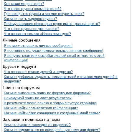
Кто такие модераторы?
Что такое группы пользователей?
Где находятся группы и как мне вступить в них?
Как мне стать лидером группы?
Почему названия некоторых групп имеют разные цвета?
Что такое группа по умолчанию?
Что означает ссылка «Наша команда»?
Личные сообщения
Я не могу отправить личные сообщения!
Я постоянно получаю нежелательные личные сообщения!
Я получил спам или оскорбительный email от кого-то с этой
конференции!
Друзья и недруги
Что означают списки друзей и недругов?
Как мне добавлять/удалять пользователей в списках моих друзей и
недругов?
Поиск по форумам
Как мне выполнить поиск по форуму или форумам?
Почему мой поиск не даёт результатов?
В результате моего поиска я получил пустую страницу!
Как мне найти пользователя конференции?
Как мне найти свои сообщения и созданные мной темы?
Закладки и подписка на темы
Чем отличаются закладки от подписки?
Как мне подписаться на определённую тему или форум?