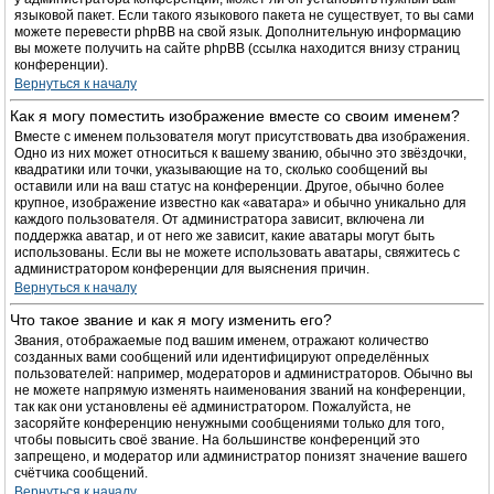
языковой пакет. Если такого языкового пакета не существует, то вы сами
можете перевести phpBB на свой язык. Дополнительную информацию
вы можете получить на сайте phpBB (ссылка находится внизу страниц
конференции).
Вернуться к началу
Как я могу поместить изображение вместе со своим именем?
Вместе с именем пользователя могут присутствовать два изображения.
Одно из них может относиться к вашему званию, обычно это звёздочки,
квадратики или точки, указывающие на то, сколько сообщений вы
оставили или на ваш статус на конференции. Другое, обычно более
крупное, изображение известно как «аватара» и обычно уникально для
каждого пользователя. От администратора зависит, включена ли
поддержка аватар, и от него же зависит, какие аватары могут быть
использованы. Если вы не можете использовать аватары, свяжитесь с
администратором конференции для выяснения причин.
Вернуться к началу
Что такое звание и как я могу изменить его?
Звания, отображаемые под вашим именем, отражают количество
созданных вами сообщений или идентифицируют определённых
пользователей: например, модераторов и администраторов. Обычно вы
не можете напрямую изменять наименования званий на конференции,
так как они установлены её администратором. Пожалуйста, не
засоряйте конференцию ненужными сообщениями только для того,
чтобы повысить своё звание. На большинстве конференций это
запрещено, и модератор или администратор понизят значение вашего
счётчика сообщений.
Вернуться к началу