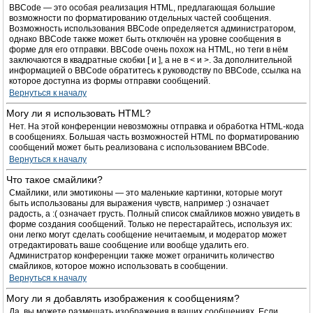
BBCode — это особая реализация HTML, предлагающая большие
возможности по форматированию отдельных частей сообщения.
Возможность использования BBCode определяется администратором,
однако BBCode также может быть отключён на уровне сообщения в
форме для его отправки. BBCode очень похож на HTML, но теги в нём
заключаются в квадратные скобки [ и ], а не в < и >. За дополнительной
информацией о BBCode обратитесь к руководству по BBCode, ссылка на
которое доступна из формы отправки сообщений.
Вернуться к началу
Могу ли я использовать HTML?
Нет. На этой конференции невозможны отправка и обработка HTML-кода
в сообщениях. Большая часть возможностей HTML по форматированию
сообщений может быть реализована с использованием BBCode.
Вернуться к началу
Что такое смайлики?
Смайлики, или эмотиконы — это маленькие картинки, которые могут
быть использованы для выражения чувств, например :) означает
радость, а :( означает грусть. Полный список смайликов можно увидеть в
форме создания сообщений. Только не перестарайтесь, используя их:
они легко могут сделать сообщение нечитаемым, и модератор может
отредактировать ваше сообщение или вообще удалить его.
Администратор конференции также может ограничить количество
смайликов, которое можно использовать в сообщении.
Вернуться к началу
Могу ли я добавлять изображения к сообщениям?
Да, вы можете размещать изображения в ваших сообщениях. Если