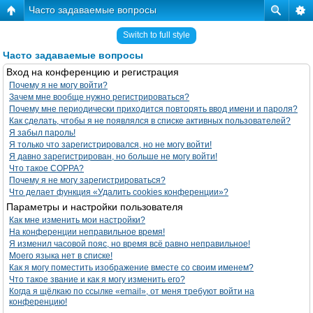
Часто задаваемые вопросы
Switch to full style
Часто задаваемые вопросы
Вход на конференцию и регистрация
Почему я не могу войти?
Зачем мне вообще нужно регистрироваться?
Почему мне периодически приходится повторять ввод имени и пароля?
Как сделать, чтобы я не появлялся в списке активных пользователей?
Я забыл пароль!
Я только что зарегистрировался, но не могу войти!
Я давно зарегистрирован, но больше не могу войти!
Что такое COPPA?
Почему я не могу зарегистрироваться?
Что делает функция «Удалить cookies конференции»?
Параметры и настройки пользователя
Как мне изменить мои настройки?
На конференции неправильное время!
Я изменил часовой пояс, но время всё равно неправильное!
Моего языка нет в списке!
Как я могу поместить изображение вместе со своим именем?
Что такое звание и как я могу изменить его?
Когда я щёлкаю по ссылке «email», от меня требуют войти на
конференцию!