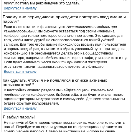
минут, поэтому мы рекомендуем это сделать.
Вернуться к началу
Почему мне периодически приходится повторять ввод имени и
пароля?
Если вы не отметили флажком пункт
Автоматически входить при
каждом посещении
, вы сможете оставаться под своим именем на
конференции только некоторое ограниченное время. Это сделано для
того, чтобы никто другой не смог воспользоваться вашей учётной
записью. Для того чтобы вам не приходилось вводить имя пользователя
и пароль каждый раз, вы можете выбрать указанный пункт при входе на
конференцию. Не рекомендуется делать это на общедоступном
компьютере, например в библиотеке, интернет-кафе, университете и т. д.
Если пункт
Автоматически входить при каждом посещении
отсутствует, значит, администратор отключил эту функцию.
Вернуться к началу
Как сделать, чтобы я не появлялся в списке активных
пользователей?
В настройках личного раздела вы найдёте опцию
Скрывать моё
пребывание на конференции
. Выберите
Да
, и вы будете видны только
администраторам, модераторам и самому себе. Для всех остальных вы
будете скрытым пользователем.
Вернуться к началу
Я забыл пароль!
Не паникуйте! Хотя пароль нельзя восстановить, можно легко получить
новый. Перейдите на страницу входа на конференцию и щёлкните на
ссылку
Забыли пароль?
. Следуйте инструкциям, и скоро вы снова