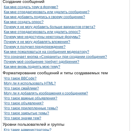
Создание сообщений
Как мне создать тему в форуме?
Как мне отредактировать или удалить сообщение?
Как мне добавить подпись к своему сообщению?
Как мне создать опрос?
Почему я не могу добавить больше вариантов ответа?
Как мне отредактировать или удалить опрос?
Почему мне недоступны некоторые форумы?
Почему я не могу добавлять вложения?
Почему я получил предупреждение?
Как мне пожаловаться на сообщения модератору?
Что означает кнопка «Сохранить» при создании сообщения?
Почему моё сообщение требует одобрения?
Как мне вновь поднять мою тему?
Форматирование сообщений и типы создаваемых тем
Что такое BBCode?
Могу ли я использовать HTML?
Что такое смайлики?
Могу ли я добавлять изображения к сообщениям?
Что такое важные объявления?
Что такое объявления?
Что такое прилепленные темы?
Что такое закрытые темы?
Что такое значки тем?
Уровни пользователей и группы
Кто такие администраторы?